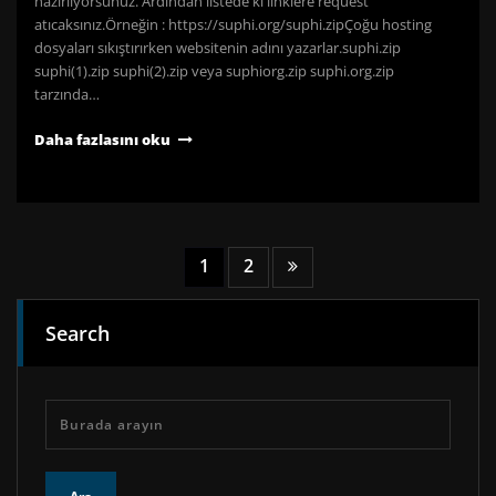
hazırlıyorsunuz. Ardından listede ki linklere request
atıcaksınız.Örneğin : https://suphi.org/suphi.zipÇoğu hosting
dosyaları sıkıştırırken websitenin adını yazarlar.suphi.zip
suphi(1).zip suphi(2).zip veya suphiorg.zip suphi.org.zip
tarzında…
Daha fazlasını oku
Yazı
1
2
sayfalaması
Search