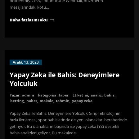
belirlenmiş. CISA, "Roundcube Webmail, düz/metin
mesajlarındaki kötü…
Daha fazlasını oku
Aralık 13, 2023
Yapay Zeka ile Bahis: Deneyimlere
Yolculuk
Yazar:
admin
kategorisi
Haber
Etiket
ai
,
analiz
,
bahis
,
betting
,
haber
,
makale
,
tahmin
,
yapay zeka
Yapay Zeka ile Bahis: Deneyimlere Yolculuk Giriş Teknolojinin
hızla ilerlemesi, spor bahislerinde de yeni olanakları beraberinde
getiriyor. Bu olanakların başında ise yapay zeka (YZ) destekli
bahis analizleri geliyor. Bu makalede,…