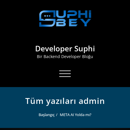
İçeriğe
geç
Developer Suphi
Bir Backend Developer Bloğu
Navigasyonu
değiştir
Tüm yazıları admin
Başlangıç
META AI Yolda mı?