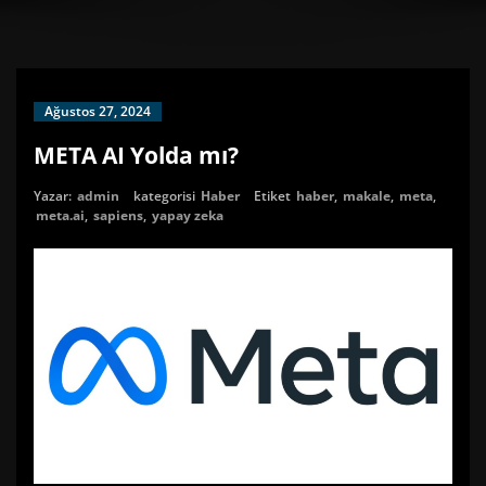
Ağustos 27, 2024
META AI Yolda mı?
Yazar:
admin
kategorisi
Haber
Etiket
haber
,
makale
,
meta
,
meta.ai
,
sapiens
,
yapay zeka