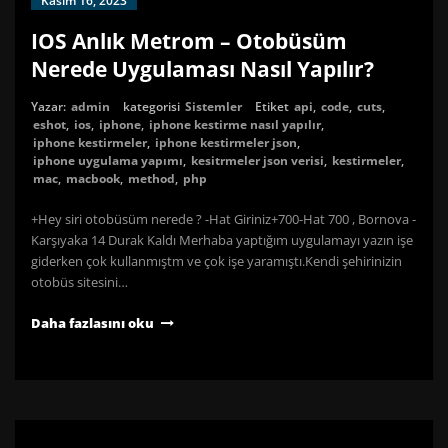
Kasım 16, 2023
IOS Anlık Metrom – Otobüsüm
Nerede Uygulaması Nasıl Yapılır?
Yazar:
admin
kategorisi
Sistemler
Etiket
api
,
code
,
cuts
,
eshot
,
ios
,
iphone
,
iphone kestirme nasıl yapılır
,
iphone kestirmeler
,
iphone kestirmeler json
,
iphone uygulama yapımı
,
kesitrmeler json verisi
,
kestirmeler
,
mac
,
macbook
,
method
,
php
+Hey siri otobüsüm nerede ? -Hat Giriniz+700-Hat 700 , Bornova -
Karşıyaka 14 Durak Kaldı Merhaba yaptığım uygulamayı yazın işe
giderken çok kullanmıştm ve çok işe yaramıştı.Kendi şehirinizin
otobüs sitesini…
Daha fazlasını oku