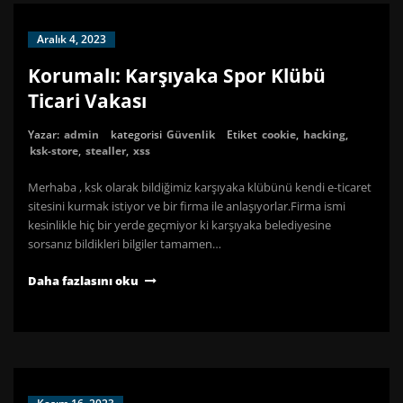
Aralık 4, 2023
Korumalı: Karşıyaka Spor Klübü
Ticari Vakası
Yazar:
admin
kategorisi
Güvenlik
Etiket
cookie
,
hacking
,
ksk-store
,
stealler
,
xss
Merhaba , ksk olarak bildiğimiz karşıyaka klübünü kendi e-ticaret
sitesini kurmak istiyor ve bir firma ile anlaşıyorlar.Firma ismi
kesinlikle hiç bir yerde geçmiyor ki karşıyaka belediyesine
sorsanız bildikleri bilgiler tamamen…
Daha fazlasını oku