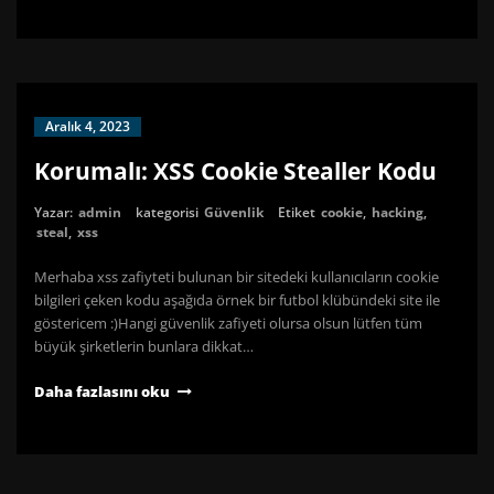
Aralık 4, 2023
Korumalı: XSS Cookie Stealler Kodu
Yazar:
admin
kategorisi
Güvenlik
Etiket
cookie
,
hacking
,
steal
,
xss
Merhaba xss zafiyteti bulunan bir sitedeki kullanıcıların cookie
bilgileri çeken kodu aşağıda örnek bir futbol klübündeki site ile
göstericem :)Hangi güvenlik zafiyeti olursa olsun lütfen tüm
büyük şirketlerin bunlara dikkat…
Daha fazlasını oku